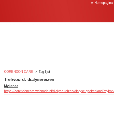
Homepagina
CORENDON CARE
>
Tag lijst
Trefwoord: dialysereizen
Mykonos
https://corendoncare.webnode.nl/dialyse-reizen/dialyse-griekenland/mykon