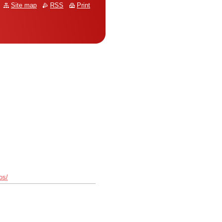
Site map
RSS
Print
os/