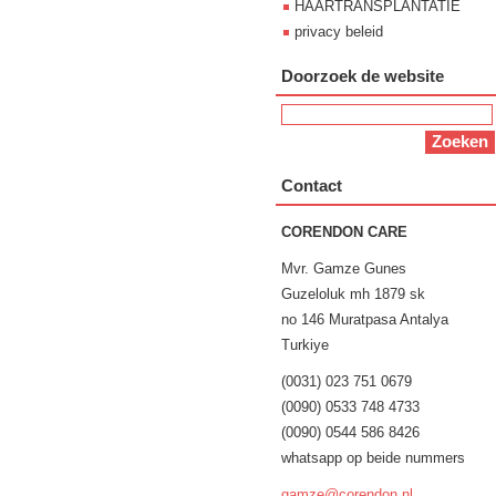
HAARTRANSPLANTATIE
privacy beleid
Doorzoek de website
Contact
CORENDON CARE
Mvr. Gamze Gunes
Guzeloluk mh 1879 sk
no 146 Muratpasa Antalya
Turkiye
(0031) 023 751 0679
(0090) 0533 748 4733
(0090) 0544 586 8426
whatsapp op beide nummers
gamze@co
rendon.n
l