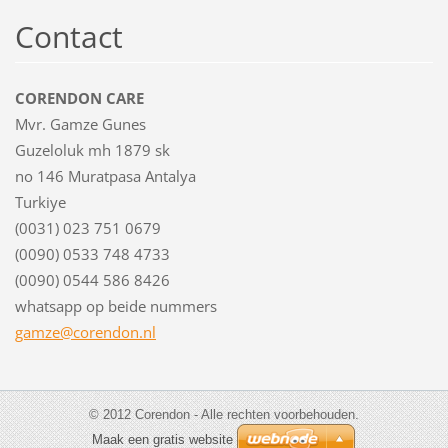
Contact
CORENDON CARE
Mvr. Gamze Gunes
Guzeloluk mh 1879 sk
no 146 Muratpasa Antalya
Turkiye
(0031) 023 751 0679
(0090) 0533 748 4733
(0090) 0544 586 8426
whatsapp op beide nummers
gamze@co
rendon.n
l
© 2012 Corendon - Alle rechten voorbehouden.
Maak een gratis website