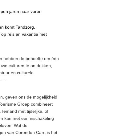
open jaren naar voren
ren komt Tandzorg,
e op reis en vakantie met
en hebben de behoefte om één
uwe culturen te ontdekken,
tuur en culturele
n…..
en, geven ons de mogelijkheid
 Toerisme Groep combineert
emand met tijdelijke, of
n kan met een inschakeling
eleven. Wat de
gen van Corendon Care is het