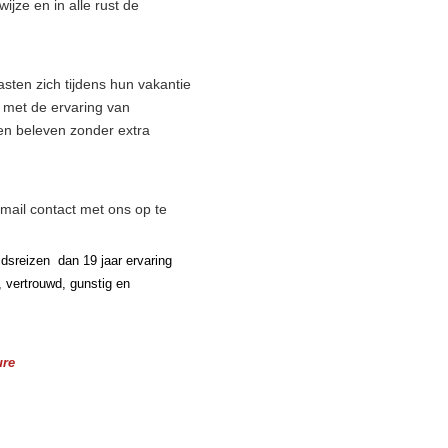
jze en in alle rust de
sten zich tijdens hun vakantie
j met de ervaring van
en beleven zonder extra
email contact met ons op te
dsreizen dan 19 jaar ervaring
, vertrouwd, gunstig en
ure