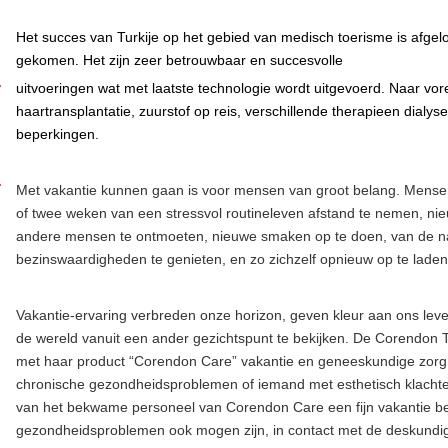
Het succes van Turkije op het gebied van medisch toerisme is afgel
gekomen. Het zijn zeer betrouwbaar en succesvolle
uitvoeringen wat met laatste technologie wordt uitgevoerd. Naar vo
haartransplantatie, zuurstof op reis, verschillende therapieen dialys
beperkingen.
Met vakantie kunnen gaan is voor mensen van groot belang. Mens
of twee weken van een stressvol routineleven afstand te nemen, nie
andere mensen te ontmoeten, nieuwe smaken op te doen, van de na
bezinswaardigheden te genieten, en zo zichzelf opnieuw op te lade
Vakantie-ervaring verbreden onze horizon, geven kleur aan ons lev
de wereld vanuit een ander gezichtspunt te bekijken. De Corendon
met haar product “Corendon Care” vakantie en geneeskundige zorg. I
chronische gezondheidsproblemen of iemand met esthetisch klachte
van het bekwame personeel van Corendon Care een fijn vakantie b
gezondheidsproblemen ook mogen zijn, in contact met de deskundi