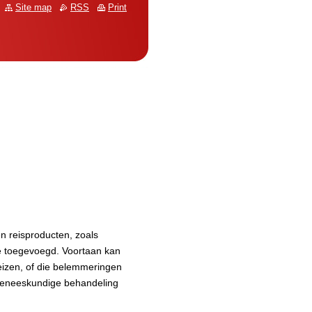
Site map
RSS
Print
n reisproducten, zoals
e toegevoegd. Voortaan kan
izen, of die belemmeringen
geneeskundige behandeling