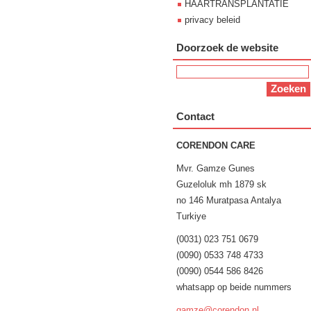
HAARTRANSPLANTATIE
privacy beleid
Doorzoek de website
Contact
CORENDON CARE
Mvr. Gamze Gunes
Guzeloluk mh 1879 sk
no 146 Muratpasa Antalya
Turkiye
(0031) 023 751 0679
(0090) 0533 748 4733
(0090) 0544 586 8426
whatsapp op beide nummers
gamze@co
rendon.n
l